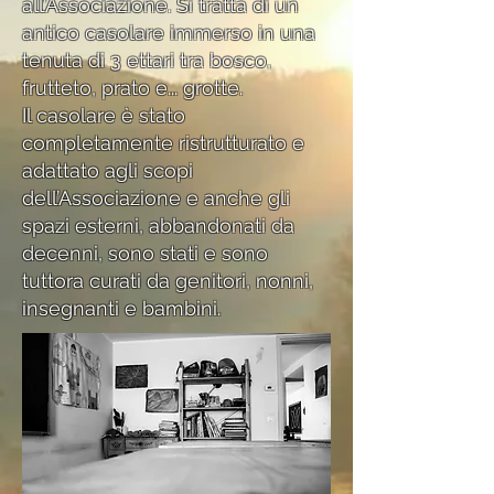
all’Associazione. Si tratta di un
antico casolare immerso in una
tenuta di 3 ettari tra bosco,
frutteto, prato e... grotte.
Il casolare è stato
completamente ristrutturato e
adattato agli scopi
dell’Associazione e anche gli
spazi esterni, abbandonati da
decenni, sono stati e sono
tuttora curati da genitori, nonni,
insegnanti e bambini.