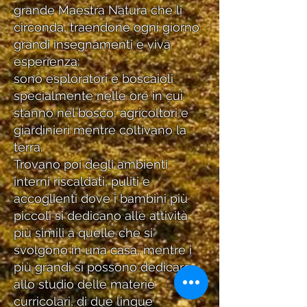
grande Maestra Natura che li
circonda, traendone ogni giorno
grandi insegnamenti e viva
esperienza:
sono esploratori e boscaioli
specialmente nelle ore in cui
stanno nel bosco; agricoltori e
giardinieri mentre coltivano la
terra.
Trovano poi degli ambienti
interni riscaldati, puliti e
accoglienti dove i bambini più
piccoli si dedicano alle attività
più simili a quelle che si
svolgono in una casa, mentre i
più grandi si possono dedicare
allo studio delle materie
curricolari, di due lingue