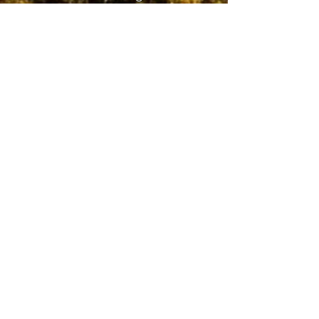
straniere, musica, arte e di
alcuni lavori artigianali. Tutto
quanto previsto dal piano di
studi Waldorf.