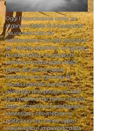
Oggi l’Associazione conta un
organico stabile di 6 insegnanti
via via arricchito da
collaborazioni con altri educatori
per attività specifiche, un gruppo
di nido e asilo, un gruppo di
primaria di primo grado dalla
prima alla quinta classe.
Durante la loro giornata di
scuola i bambini hanno la
possibilità di imparare sia dalle
loro maestre che hanno seguito
tutte la formazione pedagogica
steineriana, che mettere in
pratica ciò che hanno capito
osservando e imparando dalla