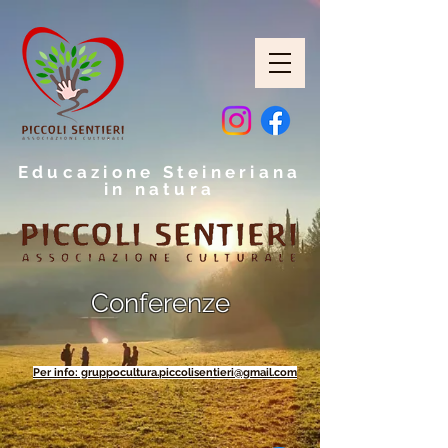
Educazione Steineriana
in natura
Conferenze
Per info: gruppocultura.piccolisentieri@gmail.com